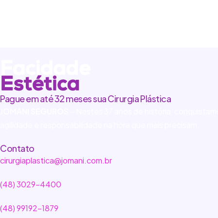
Pague em até 32 meses sua Cirurgia Plástica
JOMANI SEGUROS
– Nestes 37 anos de história, conquista
agilidade e responsabilidade na hora que mais precisam.
Contato
cirurgiaplastica@jomani.com.br
(48) 3029-4400
(48) 99192-1879