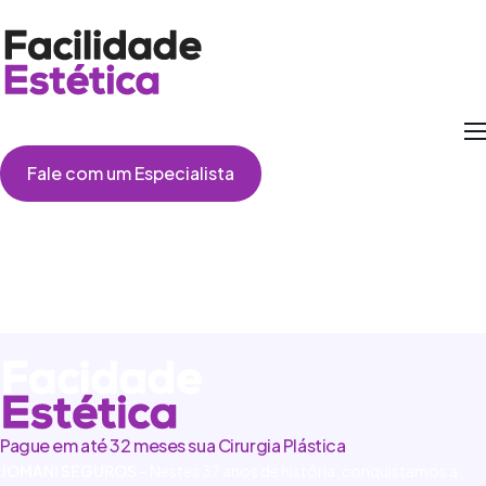
Como Funciona
Fale com um Especialista
Cirurgias
Perguntas Frequentes
Depoimentos
Pague em até 32 meses sua Cirurgia Plástica
JOMANI SEGUROS
– Nestes 37 anos de história, conquistamos a