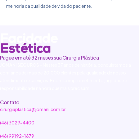
melhoria da qualidade de vida do paciente.
Pague em até 32 meses sua Cirurgia Plástica
JOMANI SEGUROS
– Nestes 37 anos de história, conquistamos a
confiança de mais de 20.000 clientes pela qualidade de nosso
atendimento e serviços. E com comprometimento, agilidade e
responsabilidade na hora que mais precisam.
Contato
cirurgiaplastica@jomani.com.br
(48) 3029-4400
(48) 99192-1879