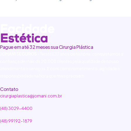
Pague em até 32 meses sua Cirurgia Plástica
JOMANI SEGUROS
– Nestes 37 anos de história, conquistamos a
confiança de mais de 20.000 clientes pela qualidade de nosso
atendimento e serviços. E com comprometimento, agilidade e
responsabilidade na hora que mais precisam.
Contato
cirurgiaplastica@jomani.com.br
(48) 3029-4400
(48) 99192-1879