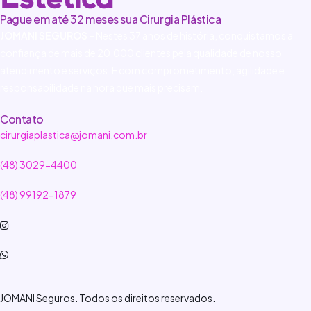
Pague em até 32 meses sua Cirurgia Plástica
JOMANI SEGUROS
– Nestes 37 anos de história, conquistamos a
confiança de mais de 20.000 clientes pela qualidade de nosso
atendimento e serviços. E com comprometimento, agilidade e
responsabilidade na hora que mais precisam.
Contato
cirurgiaplastica@jomani.com.br
(48) 3029-4400
(48) 99192-1879
JOMANI Seguros. Todos os direitos reservados.