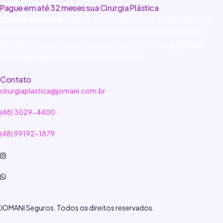
Pague em até 32 meses sua Cirurgia Plástica
JOMANI SEGUROS
– Nestes 37 anos de história, conquistamos a
confiança de mais de 20.000 clientes pela qualidade de nosso
atendimento e serviços. E com comprometimento, agilidade e
responsabilidade na hora que mais precisam.
Contato
cirurgiaplastica@jomani.com.br
(48) 3029-4400
(48) 99192-1879
JOMANI Seguros. Todos os direitos reservados.