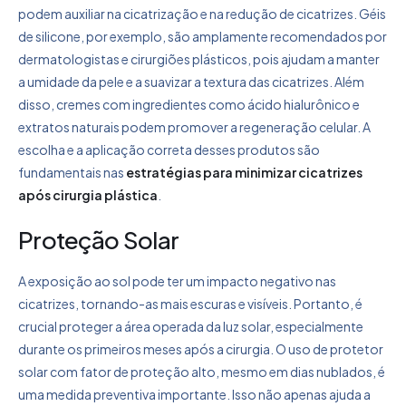
podem auxiliar na cicatrização e na redução de cicatrizes. Géis
de silicone, por exemplo, são amplamente recomendados por
dermatologistas e cirurgiões plásticos, pois ajudam a manter
a umidade da pele e a suavizar a textura das cicatrizes. Além
disso, cremes com ingredientes como ácido hialurônico e
extratos naturais podem promover a regeneração celular. A
escolha e a aplicação correta desses produtos são
fundamentais nas
estratégias para minimizar cicatrizes
após cirurgia plástica
.
Proteção Solar
A exposição ao sol pode ter um impacto negativo nas
cicatrizes, tornando-as mais escuras e visíveis. Portanto, é
crucial proteger a área operada da luz solar, especialmente
durante os primeiros meses após a cirurgia. O uso de protetor
solar com fator de proteção alto, mesmo em dias nublados, é
uma medida preventiva importante. Isso não apenas ajuda a