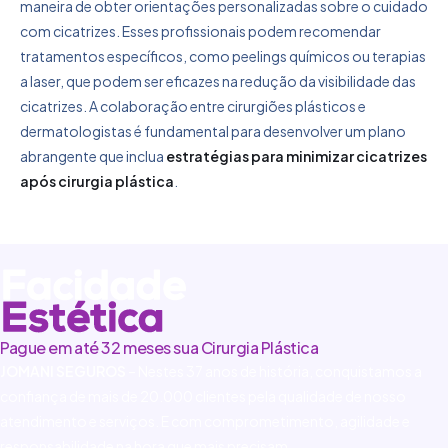
maneira de obter orientações personalizadas sobre o cuidado
com cicatrizes. Esses profissionais podem recomendar
tratamentos específicos, como peelings químicos ou terapias
a laser, que podem ser eficazes na redução da visibilidade das
cicatrizes. A colaboração entre cirurgiões plásticos e
dermatologistas é fundamental para desenvolver um plano
abrangente que inclua
estratégias para minimizar cicatrizes
após cirurgia plástica
.
Pague em até 32 meses sua Cirurgia Plástica
JOMANI SEGUROS
– Nestes 37 anos de história, conquistamos a
confiança de mais de 20.000 clientes pela qualidade de nosso
atendimento e serviços. E com comprometimento, agilidade e
responsabilidade na hora que mais precisam.