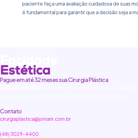
paciente faça uma avaliação cuidadosa de suas mot
é fundamental para garantir que a decisão seja a m
Pague em até 32 meses sua Cirurgia Plástica
JOMANI SEGUROS
– Nestes 37 anos de história, conquista
agilidade e responsabilidade na hora que mais precisam.
Contato
cirurgiaplastica@jomani.com.br
(48) 3029-4400