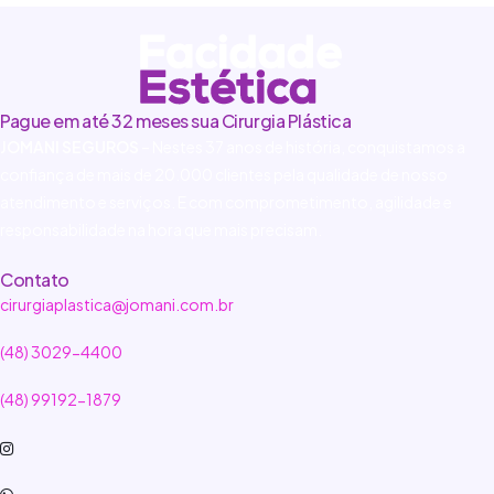
Pague em até 32 meses sua Cirurgia Plástica
JOMANI SEGUROS
– Nestes 37 anos de história, conquistamos a
confiança de mais de 20.000 clientes pela qualidade de nosso
atendimento e serviços. E com comprometimento, agilidade e
responsabilidade na hora que mais precisam.
Contato
cirurgiaplastica@jomani.com.br
(48) 3029-4400
(48) 99192-1879