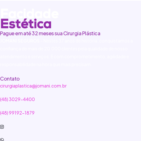
Pague em até 32 meses sua Cirurgia Plástica
JOMANI SEGUROS
– Nestes 37 anos de história, conquistamos a
confiança de mais de 20.000 clientes pela qualidade de nosso
atendimento e serviços. E com comprometimento, agilidade e
responsabilidade na hora que mais precisam.
Contato
cirurgiaplastica@jomani.com.br
(48) 3029-4400
(48) 99192-1879