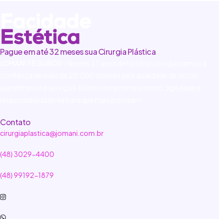
Pague em até 32 meses sua Cirurgia Plástica
JOMANI SEGUROS
– Nestes 37 anos de história, conquistamos a
confiança de mais de 20.000 clientes pela qualidade de nosso
atendimento e serviços. E com comprometimento, agilidade e
responsabilidade na hora que mais precisam.
Contato
cirurgiaplastica@jomani.com.br
(48) 3029-4400
(48) 99192-1879